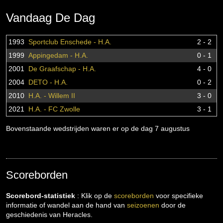
Vandaag De Dag
1993
Sportclub Enschede - H.A.
2 - 2
1999
Appingedam - H.A.
0 - 1
2001
De Graafschap - H.A.
4 - 0
2004
DETO - H.A.
0 - 2
2010
H.A. - Willem II
3 - 0
2021
H.A. - FC Zwolle
3 - 1
Bovenstaande wedstrijden waren er op de dag 7 augustus
Scoreborden
Scorebord-statistiek
: Klik op de
scoreborden
voor specifieke
informatie of wandel aan de hand van
seizoenen
door de
geschiedenis van Heracles.