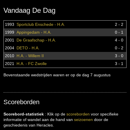
Vandaag De Dag
1993
Sportclub Enschede - H.A.
2 - 2
1999
Appingedam - H.A.
0 - 1
2001
De Graafschap - H.A.
4 - 0
2004
DETO - H.A.
0 - 2
2010
H.A. - Willem II
3 - 0
2021
H.A. - FC Zwolle
3 - 1
Bovenstaande wedstrijden waren er op de dag 7 augustus
Scoreborden
Scorebord-statistiek
: Klik op de
scoreborden
voor specifieke
informatie of wandel aan de hand van
seizoenen
door de
geschiedenis van Heracles.