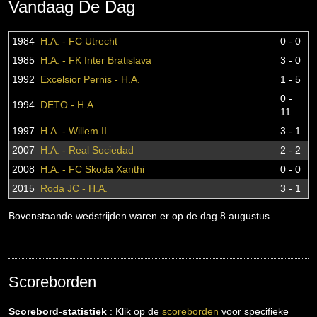
Vandaag De Dag
1984
H.A. - FC Utrecht
0 - 0
1985
H.A. - FK Inter Bratislava
3 - 0
1992
Excelsior Pernis - H.A.
1 - 5
0 -
1994
DETO - H.A.
11
1997
H.A. - Willem II
3 - 1
2007
H.A. - Real Sociedad
2 - 2
2008
H.A. - FC Skoda Xanthi
0 - 0
2015
Roda JC - H.A.
3 - 1
Bovenstaande wedstrijden waren er op de dag 8 augustus
Scoreborden
Scorebord-statistiek
: Klik op de
scoreborden
voor specifieke