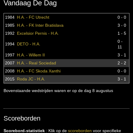
Vandaag De Dag
1984
H.A. - FC Utrecht
0 - 0
1985
H.A. - FK Inter Bratislava
3 - 0
1992
Excelsior Pernis - H.A.
1 - 5
0 -
1994
DETO - H.A.
11
1997
H.A. - Willem II
3 - 1
2007
H.A. - Real Sociedad
2 - 2
2008
H.A. - FC Skoda Xanthi
0 - 0
2015
Roda JC - H.A.
3 - 1
Bovenstaande wedstrijden waren er op de dag 8 augustus
Scoreborden
Scorebord-statistiek
: Klik op de
scoreborden
voor specifieke