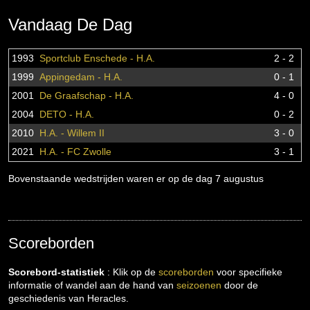
Vandaag De Dag
1993
Sportclub Enschede - H.A.
2 - 2
1999
Appingedam - H.A.
0 - 1
2001
De Graafschap - H.A.
4 - 0
2004
DETO - H.A.
0 - 2
2010
H.A. - Willem II
3 - 0
2021
H.A. - FC Zwolle
3 - 1
Bovenstaande wedstrijden waren er op de dag 7 augustus
Scoreborden
Scorebord-statistiek
: Klik op de
scoreborden
voor specifieke
informatie of wandel aan de hand van
seizoenen
door de
geschiedenis van Heracles.