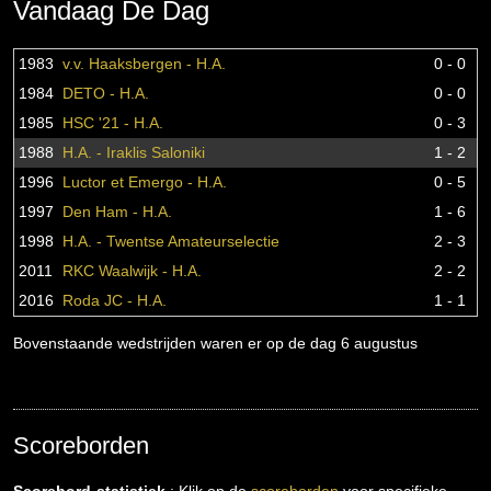
Vandaag De Dag
1983
v.v. Haaksbergen - H.A.
0 - 0
1984
DETO - H.A.
0 - 0
1985
HSC '21 - H.A.
0 - 3
1988
H.A. - Iraklis Saloniki
1 - 2
1996
Luctor et Emergo - H.A.
0 - 5
1997
Den Ham - H.A.
1 - 6
1998
H.A. - Twentse Amateurselectie
2 - 3
2011
RKC Waalwijk - H.A.
2 - 2
2016
Roda JC - H.A.
1 - 1
Bovenstaande wedstrijden waren er op de dag 6 augustus
Scoreborden