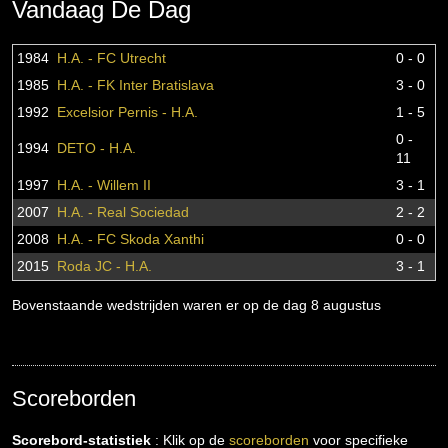
Vandaag De Dag
1984
H.A. - FC Utrecht
0 - 0
1985
H.A. - FK Inter Bratislava
3 - 0
1992
Excelsior Pernis - H.A.
1 - 5
0 -
1994
DETO - H.A.
11
1997
H.A. - Willem II
3 - 1
2007
H.A. - Real Sociedad
2 - 2
2008
H.A. - FC Skoda Xanthi
0 - 0
2015
Roda JC - H.A.
3 - 1
Bovenstaande wedstrijden waren er op de dag 8 augustus
Scoreborden
Scorebord-statistiek
: Klik op de
scoreborden
voor specifieke