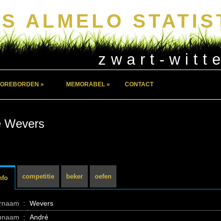
S ALMELO STATIS
zwart-witt
OREBORDEN »
MEMORABEL »
CONTACT
é Wevers
competitie
beker
oefen
nfo
ernaam
:
Wevers
pnaam
:
André