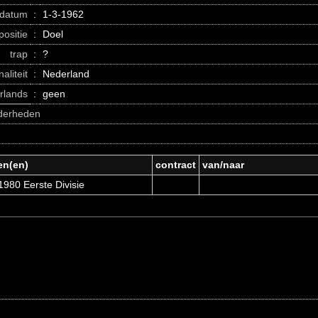
datum
:
1-3-1962
positie
:
Doel
trap
:
?
naliteit
:
Nederland
erlands
:
geen
nderheden
en(en)
contract
van/naar
980 Eerste Divisie