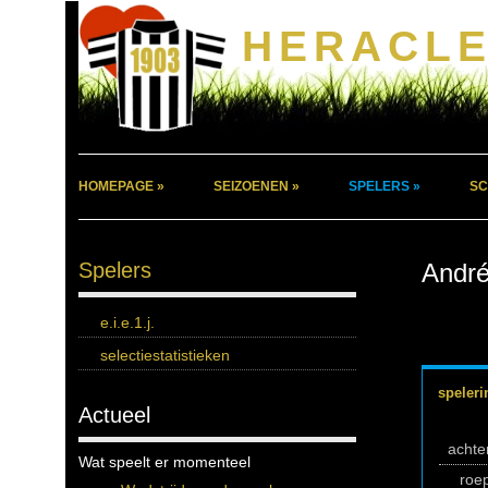
HERACLE
HOMEPAGE »
SEIZOENEN »
SPELERS »
SC
Spelers
Andr
e.i.e.1.j.
selectiestatistieken
speleri
Actueel
acht
Wat speelt er momenteel
roe