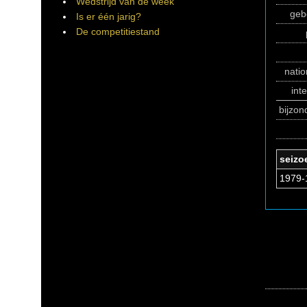
Wedstrijd van de week
geb
Is er één jarig?
De competitiestand
natio
int
bijzo
seizo
1979-1