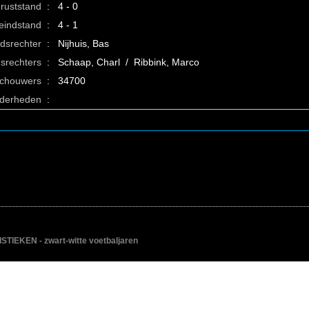
ruststand
:
4 - 0
eindstand
:
4 - 1
idsrechter
:
Nijhuis, Bas
srechters
:
Schaap, Charl / Ribbink, Marco
schouwers
:
34700
nderheden
:
IEKEN - zwart-witte voetbaljaren