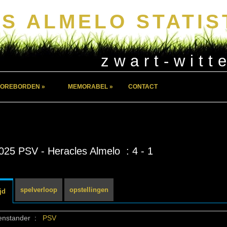
S ALMELO STATIS
zwart-witt
OREBORDEN »
MEMORABEL »
CONTACT
025 PSV - Heracles Almelo : 4 - 1
spelverloop
opstellingen
jd
enstander
:
PSV