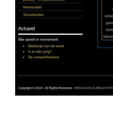
Memorabel
Scoreborden
sche
gren
Actueel
toe
bijzo
Wat speelt er momenteel
Wedstrijd van de week
Is er één jarig?
De competitiestand
Copyright © 2018 - All Rights Reserved -
HERACLES ALMELO STATIST