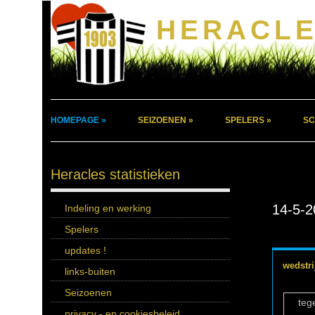
HERACLE
HOMEPAGE »
SEIZOENEN »
SPELERS »
SC
Heracles statistieken
14-5-2
Indeling en werking
Spelers
updates !
wedstri
links-buiten
Seizoenen
teg
privacy - en cookiesbeleid