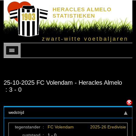
HERACLES ALMELO
STATISTIEKEN
zwart-witte voetbaljaren
Menu
25-10-2025 FC Volendam - Heracles Almelo
: 3 - 0
wedstrijd
tegenstander
:
FC Volendam
2025-26 Eredivisie
ruststand
:
1 - 0