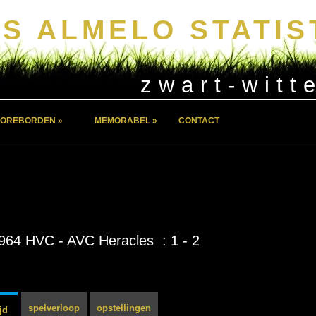
S ALMELO STATIS
zwart-witt
OREBORDEN »
MEMORABEL »
CONTACT
964 HVC - AVC Heracles : 1 - 2
spelverloop
opstellingen
jd