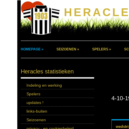
HERACLE
HOMEPAGE »
SEIZOENEN »
SPELERS »
SC
Heracles statistieken
Indeling en werking
Spelers
4-10-1
updates !
links-buiten
Seizoenen
wedstri
privacy - en cookiesbeleid