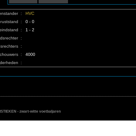
enstander
:
HVC
ruststand
:
0 - 0
eindstand
:
1 - 2
idsrechter
:
srechters
:
schouwers
:
4000
nderheden
:
IEKEN - zwart-witte voetbaljaren