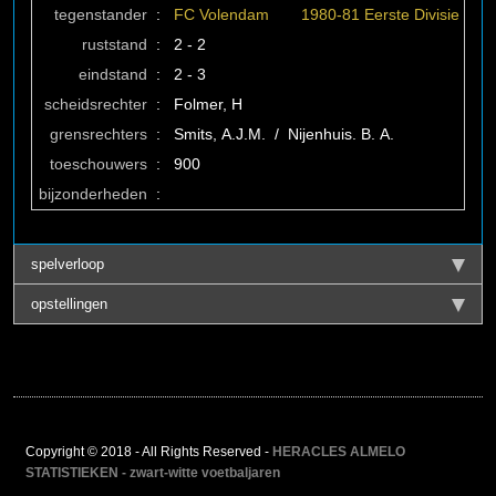
tegenstander
:
FC Volendam
1980-81 Eerste Divisie
ruststand
:
2 - 2
eindstand
:
2 - 3
scheidsrechter
:
Folmer, H
grensrechters
:
Smits, A.J.M. / Nijenhuis. B. A.
toeschouwers
:
900
bijzonderheden
:
spelverloop
opstellingen
Copyright © 2018 - All Rights Reserved -
HERACLES ALMELO
STATISTIEKEN - zwart-witte voetbaljaren