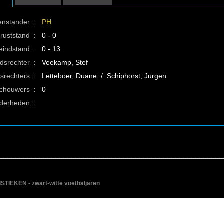
enstander
:
PH
ruststand
:
0 - 0
eindstand
:
0 - 13
idsrechter
:
Veekamp, Stef
srechters
:
Letteboer, Duane / Schiphorst, Jurgen
schouwers
:
0
nderheden
:
IEKEN - zwart-witte voetbaljaren