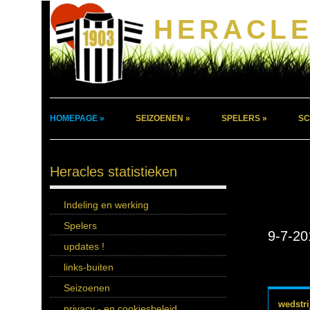
HERACLE
HOMEPAGE »
SEIZOENEN »
SPELERS »
SC
Heracles statistieken
Indeling en werking
Spelers
9-7-20
updates !
links-buiten
Seizoenen
wedstri
privacy - en cookiesbeleid