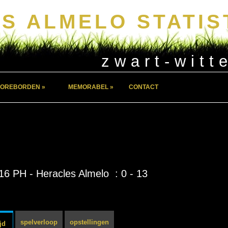
S ALMELO STATIS
zwart-witt
OREBORDEN »
MEMORABEL »
CONTACT
16 PH - Heracles Almelo : 0 - 13
spelverloop
opstellingen
jd