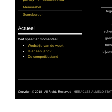
Memorabel
teg
Scoreborden
Actueel
sche
gren
Wat speelt er momenteel
toe
Wedstrijd van de week
Is er één jarig?
bijzo
De competitiestand
Copyright © 2018 - All Rights Reserved -
HERACLES ALMELO STATIST