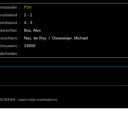
enstander
:
PSV
ruststand
:
2 - 1
eindstand
:
4 - 3
idsrechter
:
Bos, Alex
srechters
:
Nas, de Roy / Osseweijer, Michael
schouwers
:
33800
nderheden
:
IEKEN - zwart-witte voetbaljaren