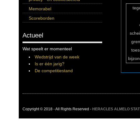
teg
Memorabel
Scoreborden
sche
Actueel
gren
Wat speelt er momenteel
toe
Wedstrijd van de week
bijzo
Is er één jarig?
De competitiestand
Copyright © 2018 - All Rights Reserved -
HERACLES ALMELO STATIST