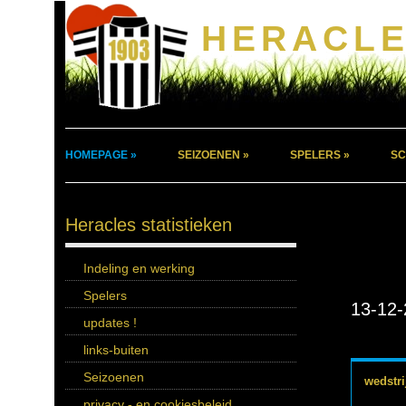
HERACLE
HOMEPAGE »
SEIZOENEN »
SPELERS »
SC
Heracles statistieken
Indeling en werking
Spelers
13-12-
updates !
links-buiten
Seizoenen
wedstri
privacy - en cookiesbeleid