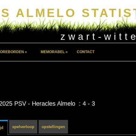
S ALMELO STATIS
zwart-witt
OREBORDEN »
MEMORABEL »
CONTACT
2025 PSV - Heracles Almelo : 4 - 3
spelverloop
opstellingen
jd