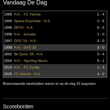
Vandaag De Dag
1988
H.A. - FC Twente
1 - 4
1994
Sparta Enschede - H.A.
2 - 6
1995
DETO - H.A.
0 - 5
1996
H.A. - Ismailia
1 - 0
1997
DOS '19 - H.A.
0 - 0
1999
H.A. - DVS '33
3 - 0
2002
Be Quick '28 - H.A.
0 - 4
2004
H.A. - Sporting Maroc
9 - 1
2013
H.A. - FC Zwolle
1 - 3
2025
FC Utrecht - H.A.
4 - 0
Bovenstaande wedstrijden waren er op de dag 10 augustus
Scoreborden