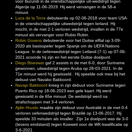
voor Burundi in de vriendschappelijke uit-wedstrijd tegen
Algerije op 11-06-2019. Hij werd vervangen in de 58-e
minuut.
Luca de la Torre
debuteerde op 02-06-2018 voor team USA
in de vriendschappelijke uitwedstrijd tegen Ierland. Hij
mocht, in de met 2-1 verloren wedstrijd, invallen in de 77e
minuut als vervanger voor Rubio Rubin.
Robin Gosens
debuteerde voor het Duitse elftal op 3-09-
2020 als basisspeler tegen Spanje om de UEFA Nations
League. In de oefenwedstrijd tegen Letland (7-1) op 07-06-
2021 scoorde hij zijn en het eerste Duitse doelpunt.
Diego Biseswar
gaf 2 assists in de met 6-0, door Suriname
gewonnen, uitwedstrijd tegen Aruba op 28-03-2021. In de
71e minuut werd hij gewisseld.. Hij speelde ook mee bij het
debuut van Navako Bakboord.
Navajo Bakboord
kreeg in zijn debuut voor Suriname tegen
Puerto Rico op 18-06-2023 een gele kaart. Hij werd
gewisseld in de 65e minuut. De wedstrijd werd na
strafschoppen met 3-4 verloren.
Ajdin Hrustic
maakte zijn debuut voor Australië in de met 0-4
verloren oefenwedstrijd tegen Brazilië op 13-06-2017. Hij
speelde 33 minuten als invaller. Zijn 1e doelpunt was de 3-0
(tevens eindstand) tegen Koeweit voor de WK-kwalificatie op
3-6-2021.