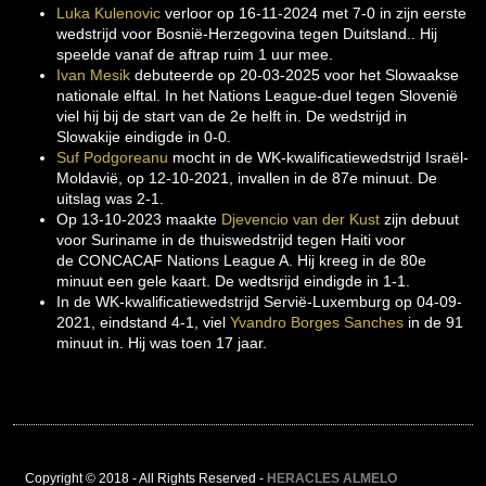
Luka Kulenovic
verloor op 16-11-2024 met 7-0 in zijn eerste
wedstrijd voor Bosnië-Herzegovina tegen Duitsland.. Hij
speelde vanaf de aftrap ruim 1 uur mee.
Ivan Mesik
debuteerde op 20-03-2025 voor het Slowaakse
nationale elftal. In het Nations League-duel tegen Slovenië
viel hij bij de start van de 2e helft in. De wedstrijd in
Slowakije eindigde in 0-0.
Suf Podgoreanu
mocht in de WK-kwalificatiewedstrijd Israël-
Moldavië, op 12-10-2021, invallen in de 87e minuut. De
uitslag was 2-1.
Op 13-10-2023 maakte
Djevencio van der Kust
zijn debuut
voor Suriname in de thuiswedstrijd tegen Haiti voor
de CONCACAF Nations League A. Hij kreeg in de 80e
minuut een gele kaart. De wedtsrijd eindigde in 1-1.
In de WK-kwalificatiewedstrijd Servië-Luxemburg op 04-09-
2021, eindstand 4-1, viel
Yvandro Borges Sanches
in de 91
minuut in. Hij was toen 17 jaar.
Copyright © 2018 - All Rights Reserved -
HERACLES ALMELO