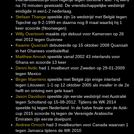
na 70 minuten gewisseld. De vriendschappelijke wedstrijd
eindigde in een1-2 nederlaag.
Stefaan Thange
speelde zijn 1e wedstrijd met België tegen
Tsjechië op 9-2-1999 en daarna nog 8 maal waarbij hij 1
keer scoorde (Noorwegen).
Willy Overtoom
maakte zijn debuut voor Kameroen op 26
mei 2012 tegen Guinnee
Kwame Quansah
debuteerde op 15 oktober 2008 Quansah
in het Ghanees voetbalelftal.
Matthew Amoah
speelde vanaf 2002 43 interlands voor
Ghana en scoorde 13 keer
Denni Avdic
had 1 invalbeurt voor Zweden op 29-01-2009
tegen Mexico
Birger Maertens
speelde met België zijn enige interland
tegen Litouwen: 1-1 op 12 oktober 2005 als invaller in de 2e
helft en ontving een gele kaart.
Jason Davidson
speelde zijn eerste wedstrijd met Australië
tegen Schotland op 15-08-2012. Tijdens de WK 2014
speelde hij tegen Nederland. In de halve finale van de Azië-
cup 2015 scoorde hij tegen de Verenigde Arabische
Emiraten zijn eerste doelpunt.
Andrew Ornoch
had 3 invalbeurten voor Canada waarvan 1
tegen Jamaica tijdens de WK 2010