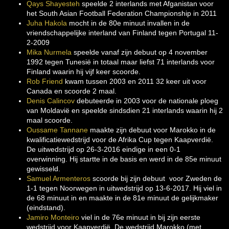
Qays Shayesteh
speelde 2 interlands met Afganistan voor
het South Asian Football Federation Championship in 2011
Juha Hakola
mocht in de 80e minuut invallen in de
vriendschappelijke interland van Finland tegen Portugal 11-
2-2009
Mika Nurmela
speelde vanaf zijn debuut op 4 november
1992 tegen Tunesië in totaal maar liefst 71 interlands voor
Finland waarin hij vijf keer scoorde.
Rob Friend
kwam tussen 2003 en 2011 32 keer uit voor
Canada en scoorde 2 maal.
Denis Calincov
debuteerde in 2003 voor de nationale ploeg
van Moldavië en speelde sindsdien 21 interlands waarin hij 2
maal scoorde.
Oussame Tannane
maakte zijn debuut voor Marokko in de
kwalificatiewedstrijd voor de Afrika Cup tegen Kaapverdië.
De uitwedstrijd op 26-3-2016 eindige in een 0-1
overwinning. Hij startte in de basis en werd in de 85e minuut
gewisseld.
Samuel Armenteros
scoorde bij zijn debuut voor Zweden de
1-1 tegen Noorwegen in uitwedstrijd op 13-6-2017. Hij viel in
de 68 minuut in en maakte in de 81e minuut de gelijkmaker
(eindstand).
Jamiro Monteiro
viel in de 76e minuut in bij zijn eerste
wedstrijd voor Kaapverdië. De wedstrijd Marokko (met