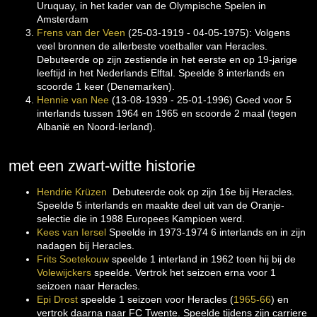
Uruquay, in het kader van de Olympische Spelen in
Amsterdam
Frens van der Veen
(25-03-1919 - 04-05-1975): Volgens
veel bronnen de allerbeste voetballer van Heracles.
Debuteerde op zijn zestiende in het eerste en op 19-jarige
leeftijd in het Nederlands Elftal. Speelde 8 interlands en
scoorde 1 keer (Denemarken).
Hennie van Nee
(13-08-1939 - 25-01-1996) Goed voor 5
interlands tussen 1964 en 1965 en scoorde 2 maal (tegen
Albanië en Noord-Ierland).
met een zwart-witte historie
Hendrie Krüzen
Debuteerde ook op zijn 16e bij Heracles.
Speelde 5 interlands en maakte deel uit van de Oranje-
selectie die in 1988 Europees Kampioen werd.
Kees van Iersel
Speelde in 1973-1974 6 interlands en in zijn
nadagen bij Heracles.
Frits Soetekouw
speelde 1 interland in 1962 toen hij bij de
Volewijckers
speelde. Vertrok het seizoen erna voor 1
seizoen naar Heracles.
Epi Drost
speelde 1 seizoen voor Heracles (
1965-66
) en
vertrok daarna naar FC Twente. Speelde tijdens zijn carriere