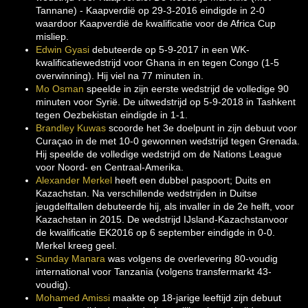
Tannane) - Kaapverdië op 29-3-2016 eindigde in 2-0
waardoor Kaapverdië de kwalificatie voor de Africa Cup
misliep.
Edwin Gyasi
debuteerde op 5-9-2017 in een WK-
kwalificatiewedstrijd voor Ghana in en tegen Congo (1-5
overwinning). Hij viel na 77 minuten in.
Mo Osman
speelde in zijn eerste wedstrijd de volledige 90
minuten voor Syrië. De uitwedstrijd op 5-9-2018 in Tashkent
tegen Oezbekistan eindigde in 1-1.
Brandley Kuwas
scoorde het 3e doelpunt in zijn debuut voor
Curaçao in de met 10-0 gewonnen wedstrijd tegen Grenada.
Hij speelde de volledige wedstrijd om de Nations League
voor Noord- en Centraal-Amerika.
Alexander Merkel
heeft een dubbel paspoort; Duits en
Kazachstan. Na verschillende wedstrijden in Duitse
jeugdelftallen debuteerde hij, als invaller in de 2e helft, voor
Kazachstan in 2015. De wedstrijd IJsland-Kazachstanvoor
de kwalificatie EK2016 op 6 september eindigde in 0-0.
Merkel kreeg geel.
Sunday Manara
was volgens de overlevering 80-voudig
international voor Tanzania (volgens transfermarkt 43-
voudig).
Mohamed Amissi
maakte op 18-jarige leeftijd zijn debuut