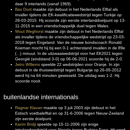
daar 9 interlands (vanaf 1969).
Bas Dost
maakte zijn debuut in het Nederlands Elftal als
invaller tijdens de EK-kwalificatiewedstrijd tegen Turkije op
28-03-2015. Hij scoorde zijn eerste interlanddoelpunt op 13-
11-2015 in een vriendschappelijk duel tegen Wales.
Wout Weghorst
maakte zijn debuut in het Nederlands Elftal
als invaller tijdens de vriendschappelijke wedstrijd op 23-03-
2018 tegen Engeland. Van de nieuwe bondscoach Ronald
Koeman mocht hij bij een 0-1 achterstand invallen in de 89e
(...) minuut. In de uitzwaaiwedstrijd voor het EK2021 tegen
Georgië (eindstand 3-0) op 06-06-2021 scoorde hij de 2-0.
Jetro WIllems
speelde 22 wedstrijden voor Oranje. In zijn
debuut in de thuiswedstrijd tegen Bulgarije op 26-05-2012
werd hij na 64 minuten gewisseld. De uitslag was 1-2. Hij
scoorde nooit.
buitenlandse internationals
Ragnar Klavan
maakte op 3 juli 2003 zijn debuut in het
Estisch voetbalelftal en op 31-6-2006 tegen Nieuw-Zeeland
zijn eerste doelpunt.
Karim Bridji
speelde op 15-11-2006 zijn enige
interlandwedstrijd voor Algerije tegen Burkina Faso. Hij werd