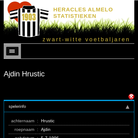
HERACLES ALMELO
STATISTIEKEN
zwart-witte voetbaljaren
Menu
Ajdin Hrustic
spelerinfo
achternaam
:
Hrustic
roepnaam
:
Ajdin