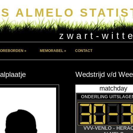
S ALMELO STATIS
zwart-witt
OREBORDEN »
MEMORABEL »
CONTACT
alplaatje
Wedstrijd
v/d
Wee
matchday
ONDERLING UITSLAGEN
VVV-VENLO - HERA