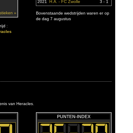
2021
H.A. - FC Zwolle
3 - 1
istieken »
Bovenstaande wedstrijden waren er op
de dag 7 augustus
ijd :
racles
nis van Heracles.
PUNTEN-INDEX