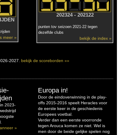
202324 - 202122
IJDEN
punten tov seizoen 2021-22 tegen
rijden
dezelfde clubs
es meer »
bekijk de index »
2026-2027.
bekijk de scoreborden »»
sie-
Europa in!
jden
Door de eindoverwinning in de play-
offs 2015-2016 speelt Heracles voor
in 2023-
de eerste keer in de geschiedenis
edstrijd
Europees voetbal.
 hoogste
Verder dan een eerste voorronde
.
tegen Arouca komen ze niet. Wel is
anneer »
men door de beide gelijke spelen nog