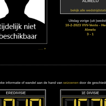
ALMELO
bekijk alle wedstrijdstat
Uitslag vorige (uit-)wedstr
10-2-2023 VVV-Venlo - He
Almelo
3 - 1
..... »
ieke informatie of wandel aan de hand van
seizoenen
door de geschiede
EREDIVISIE
1E DIVISIE