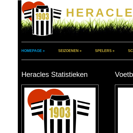
HERACLE
HOMEPAGE »
SEIZOENEN »
SPELERS »
SC
Heracles Statistieken
Voetb