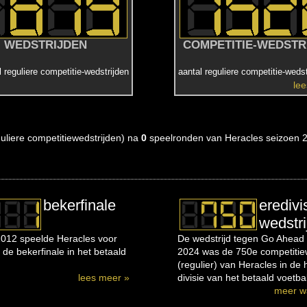
WEDSTRIJDEN
COMPETITIE-WEDSTR
l reguliere competitie-wedstrijden
aantal reguliere competitie-wedst
le
eguliere competitiewedstrijden) na
0
speelronden van Heracles seizoen 
bekerfinale
eredivi
wedstri
012 speelde Heracles voor
De wedstrijd tegen Go Ahead 
 de bekerfinale in het betaald
2024 was de 750e competitiew
(regulier) van Heracles in de
lees meer »
divisie van het betaald voetbal
meer w