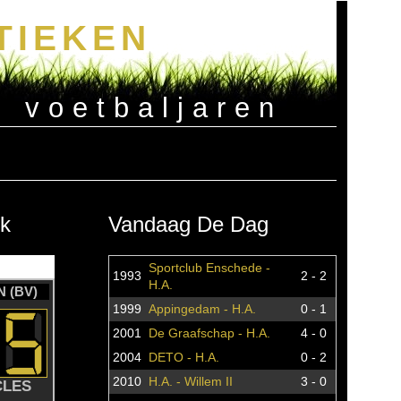
TIEKEN
e voetbaljaren
k
Vandaag De Dag
Sportclub Enschede -
1993
2 - 2
H.A.
 (BV)
1999
Appingedam - H.A.
0 - 1
2001
De Graafschap - H.A.
4 - 0
2004
DETO - H.A.
0 - 2
2010
H.A. - Willem II
3 - 0
CLES