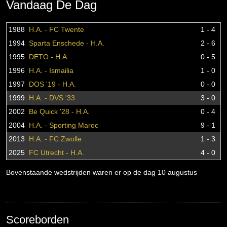
Vandaag De Dag
1988
H.A. - FC Twente
1 - 4
1994
Sparta Enschede - H.A.
2 - 6
1995
DETO - H.A.
0 - 5
1996
H.A. - Ismailia
1 - 0
1997
DOS '19 - H.A.
0 - 0
1999
H.A. - DVS '33
3 - 0
2002
Be Quick '28 - H.A.
0 - 4
2004
H.A. - Sporting Maroc
9 - 1
2013
H.A. - FC Zwolle
1 - 3
2025
FC Utrecht - H.A.
4 - 0
Bovenstaande wedstrijden waren er op de dag 10 augustus
Scoreborden