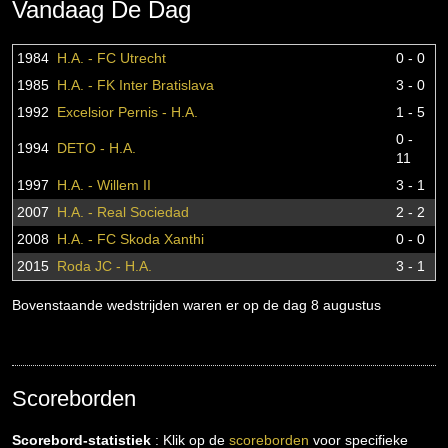
Vandaag De Dag
1984
H.A. - FC Utrecht
0 - 0
1985
H.A. - FK Inter Bratislava
3 - 0
1992
Excelsior Pernis - H.A.
1 - 5
0 -
1994
DETO - H.A.
11
1997
H.A. - Willem II
3 - 1
2007
H.A. - Real Sociedad
2 - 2
2008
H.A. - FC Skoda Xanthi
0 - 0
2015
Roda JC - H.A.
3 - 1
Bovenstaande wedstrijden waren er op de dag 8 augustus
Scoreborden
Scorebord-statistiek
: Klik op de
scoreborden
voor specifieke