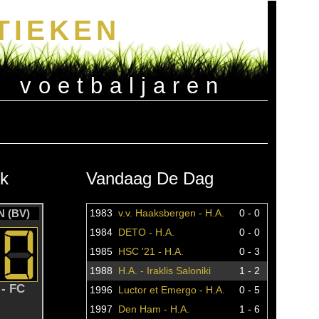
TIEKEN
e voetbaljaren
k
Vandaag De Dag
 (BV)
1983
v.v. Haaksbergen - H.A.
0 - 0
1984
DETO - H.A.
0 - 0
1985
HSC '21 - H.A.
0 - 3
1988
H.A. - Iraklis Saloniki
1 - 2
- FC
1996
Luctor et Emergo - H.A.
0 - 5
1997
Den Ham - H.A.
1 - 6