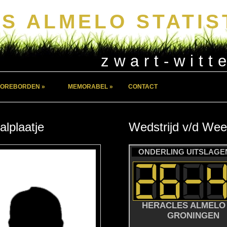
S ALMELO STATIS
zwart-witt
OREBORDEN »
MEMORABEL »
CONTACT
alplaatje
Wedstrijd
v/d
Wee
ONDERLING UITSLAGEN
HERACLES ALMELO 
GRONINGEN