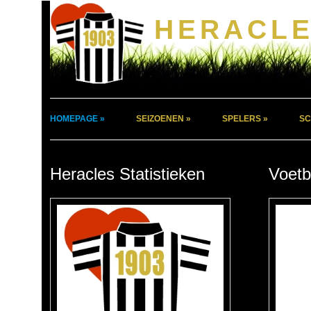
HERACLE
HOMEPAGE »
SEIZOENEN »
SPELERS »
SC
Heracles Statistieken
Voetb