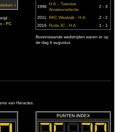
H.A. - Twentse
istieken »
1998
2 - 3
Amateurselectie
2011
RKC Waalwijk - H.A.
2 - 2
rijd :
o - FC
2016
Roda JC - H.A.
1 - 1
Bovenstaande wedstrijden waren er op
de dag 6 augustus
nis van Heracles.
PUNTEN-INDEX