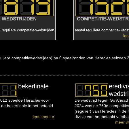
WEDSTRIJDEN
COMPETITIE-WEDSTR
l reguliere competitie-wedstrijden
aantal reguliere competitie-wedst
le
eguliere competitiewedstrijden) na
0
speelronden van Heracles seizoen 
bekerfinale
eredivi
wedstri
012 speelde Heracles voor
De wedstrijd tegen Go Ahead 
 de bekerfinale in het betaald
2024 was de 750e competitiew
(regulier) van Heracles in de
lees meer »
divisie van het betaald voetbal
meer w