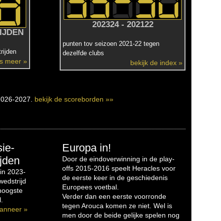
202324 - 202122
IJDEN
punten tov seizoen 2021-22 tegen
rijden
dezelfde clubs
es meer »
bekijk de index »
2026-2027.
bekijk de scoreborden »»
sie-
Europa in!
jden
Door de eindoverwinning in de play-
offs 2015-2016 speelt Heracles voor
in 2023-
de eerste keer in de geschiedenis
edstrijd
Europees voetbal.
 hoogste
Verder dan een eerste voorronde
.
tegen Arouca komen ze niet. Wel is
anneer »
men door de beide gelijke spelen nog