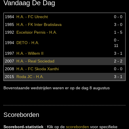
Vandaag De Dag
1984
H.A. - FC Utrecht
0 - 0
1985
H.A. - FK Inter Bratislava
3 - 0
1992
Excelsior Pernis - H.A.
1 - 5
0 -
1994
DETO - H.A.
11
1997
H.A. - Willem II
3 - 1
2007
H.A. - Real Sociedad
2 - 2
2008
H.A. - FC Skoda Xanthi
0 - 0
2015
Roda JC - H.A.
3 - 1
Bovenstaande wedstrijden waren er op de dag 8 augustus
Scoreborden
Scorebord-statistiek
: Klik op de
scoreborden
voor specifieke