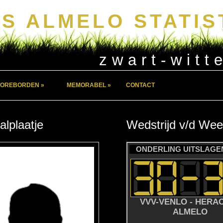
S ALMELO STATIS
zwart-witt
OREBORDEN »
MEMORABEL »
CONTACT
alplaatje
Wedstrijd
v/d
Wee
ONDERLING UITSLAGEN
VVV-VENLO - HERA
ALMELO