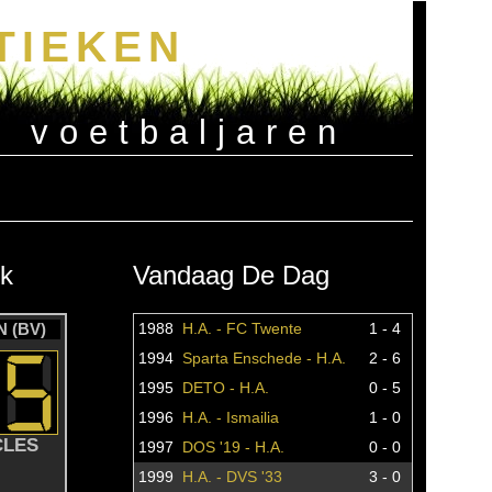
TIEKEN
e voetbaljaren
k
Vandaag De Dag
 (BV)
1988
H.A. - FC Twente
1 - 4
1994
Sparta Enschede - H.A.
2 - 6
1995
DETO - H.A.
0 - 5
1996
H.A. - Ismailia
1 - 0
CLES
1997
DOS '19 - H.A.
0 - 0
1999
H.A. - DVS '33
3 - 0