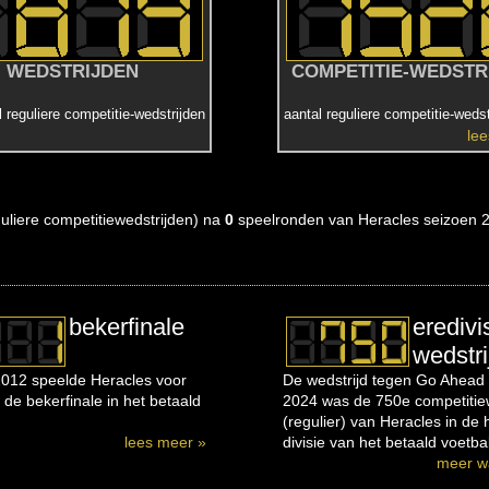
WEDSTRIJDEN
COMPETITIE-WEDSTR
l reguliere competitie-wedstrijden
aantal reguliere competitie-wedst
le
eguliere competitiewedstrijden) na
0
speelronden van Heracles seizoen 
bekerfinale
eredivi
wedstri
012 speelde Heracles voor
De wedstrijd tegen Go Ahead 
 de bekerfinale in het betaald
2024 was de 750e competitiew
(regulier) van Heracles in de
lees meer »
divisie van het betaald voetbal
meer w