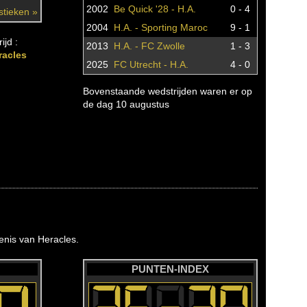
2002
Be Quick '28 - H.A.
0 - 4
istieken »
2004
H.A. - Sporting Maroc
9 - 1
ijd :
2013
H.A. - FC Zwolle
1 - 3
racles
2025
FC Utrecht - H.A.
4 - 0
Bovenstaande wedstrijden waren er op
de dag 10 augustus
nis van Heracles.
PUNTEN-INDEX