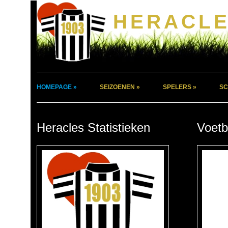
HERACLE
HOMEPAGE »
SEIZOENEN »
SPELERS »
SC
Heracles Statistieken
Voetb