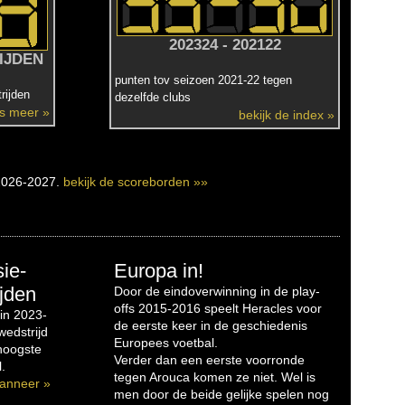
202324 - 202122
IJDEN
punten tov seizoen 2021-22 tegen
rijden
dezelfde clubs
es meer »
bekijk de index »
2026-2027.
bekijk de scoreborden »»
sie-
Europa in!
jden
Door de eindoverwinning in de play-
offs 2015-2016 speelt Heracles voor
in 2023-
de eerste keer in de geschiedenis
edstrijd
Europees voetbal.
 hoogste
Verder dan een eerste voorronde
.
tegen Arouca komen ze niet. Wel is
anneer »
men door de beide gelijke spelen nog