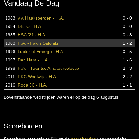
Vandaag De Dag
1983
v.v. Haaksbergen - H.A.
0 - 0
1984
DETO - H.A.
0 - 0
1985
HSC '21 - H.A.
0 - 3
1988
H.A. - Iraklis Saloniki
1 - 2
1996
Luctor et Emergo - H.A.
0 - 5
1997
Den Ham - H.A.
1 - 6
1998
H.A. - Twentse Amateurselectie
2 - 3
2011
RKC Waalwijk - H.A.
2 - 2
2016
Roda JC - H.A.
1 - 1
Bovenstaande wedstrijden waren er op de dag 6 augustus
Scoreborden