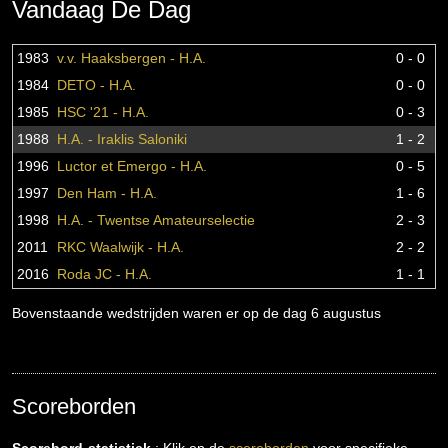
Vandaag De Dag
1983
v.v. Haaksbergen - H.A.
0 - 0
1984
DETO - H.A.
0 - 0
1985
HSC '21 - H.A.
0 - 3
1988
H.A. - Iraklis Saloniki
1 - 2
1996
Luctor et Emergo - H.A.
0 - 5
1997
Den Ham - H.A.
1 - 6
1998
H.A. - Twentse Amateurselectie
2 - 3
2011
RKC Waalwijk - H.A.
2 - 2
2016
Roda JC - H.A.
1 - 1
Bovenstaande wedstrijden waren er op de dag 6 augustus
Scoreborden