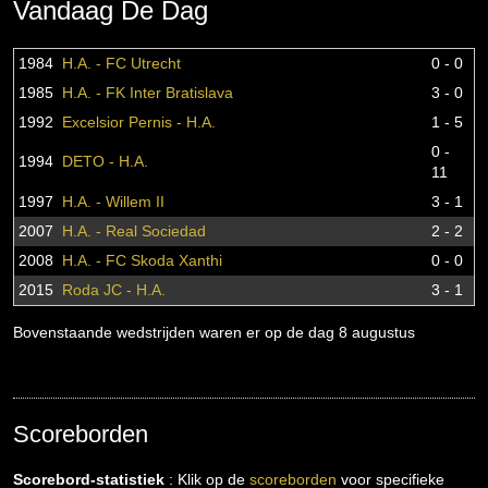
Vandaag De Dag
1984
H.A. - FC Utrecht
0 - 0
1985
H.A. - FK Inter Bratislava
3 - 0
1992
Excelsior Pernis - H.A.
1 - 5
0 -
1994
DETO - H.A.
11
1997
H.A. - Willem II
3 - 1
2007
H.A. - Real Sociedad
2 - 2
2008
H.A. - FC Skoda Xanthi
0 - 0
2015
Roda JC - H.A.
3 - 1
Bovenstaande wedstrijden waren er op de dag 8 augustus
Scoreborden
Scorebord-statistiek
: Klik op de
scoreborden
voor specifieke