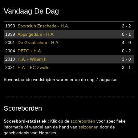
Vandaag De Dag
1993
Sportclub Enschede - H.A.
2 - 2
1999
Appingedam - H.A.
0 - 1
2001
De Graafschap - H.A.
4 - 0
2004
DETO - H.A.
0 - 2
2010
H.A. - Willem II
3 - 0
2021
H.A. - FC Zwolle
3 - 1
Bovenstaande wedstrijden waren er op de dag 7 augustus
Scoreborden
Scorebord-statistiek
: Klik op de
scoreborden
voor specifieke
informatie of wandel aan de hand van
seizoenen
door de
geschiedenis van Heracles.