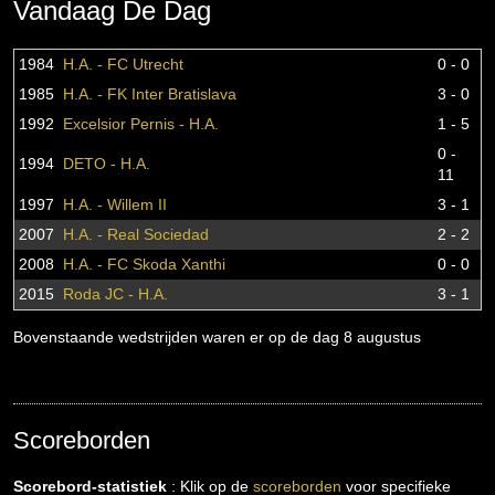
Vandaag De Dag
1984
H.A. - FC Utrecht
0 - 0
1985
H.A. - FK Inter Bratislava
3 - 0
1992
Excelsior Pernis - H.A.
1 - 5
0 -
1994
DETO - H.A.
11
1997
H.A. - Willem II
3 - 1
2007
H.A. - Real Sociedad
2 - 2
2008
H.A. - FC Skoda Xanthi
0 - 0
2015
Roda JC - H.A.
3 - 1
Bovenstaande wedstrijden waren er op de dag 8 augustus
Scoreborden
Scorebord-statistiek
: Klik op de
scoreborden
voor specifieke