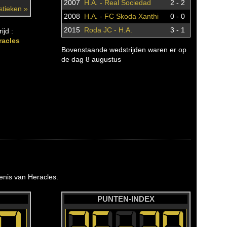
2007
H.A. - Real Sociedad
2 - 2
istieken »
2008
H.A. - FC Skoda Xanthi
0 - 0
2015
Roda JC - H.A.
3 - 1
ijd :
racles
Bovenstaande wedstrijden waren er op
de dag 8 augustus
nis van Heracles.
PUNTEN-INDEX