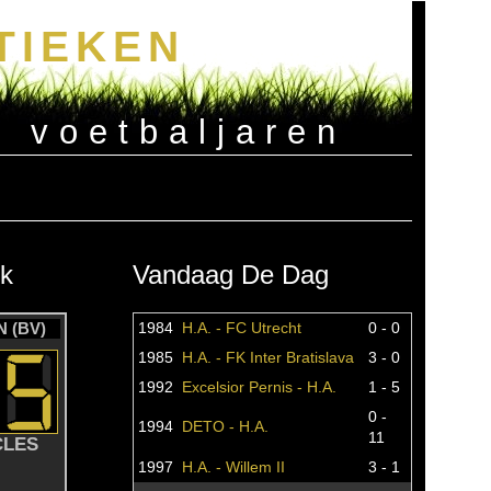
TIEKEN
e voetbaljaren
k
Vandaag De Dag
 (BV)
1984
H.A. - FC Utrecht
0 - 0
1985
H.A. - FK Inter Bratislava
3 - 0
1992
Excelsior Pernis - H.A.
1 - 5
0 -
1994
DETO - H.A.
11
CLES
1997
H.A. - Willem II
3 - 1