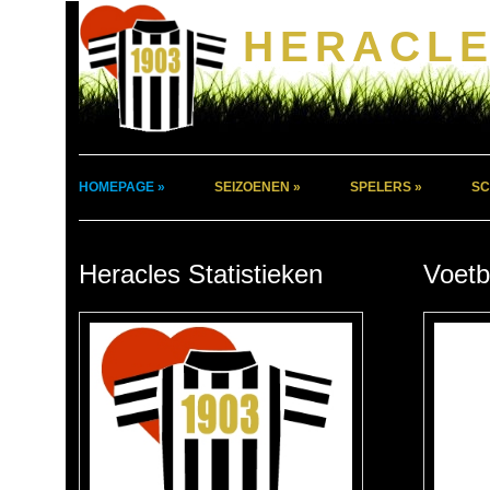
HERACLE
HOMEPAGE »
SEIZOENEN »
SPELERS »
SC
Heracles Statistieken
Voetb