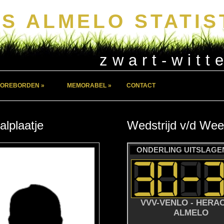
S ALMELO STATIS
zwart-witt
OREBORDEN »
MEMORABEL »
CONTACT
alplaatje
Wedstrijd
v/d
Wee
ONDERLING UITSLAGEN
VVV-VENLO - HERA
ALMELO