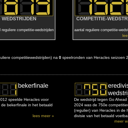
WEDSTRIJDEN
COMPETITIE-WEDSTR
l reguliere competitie-wedstrijden
aantal reguliere competitie-wedst
le
eguliere competitiewedstrijden) na
0
speelronden van Heracles seizoen 
bekerfinale
eredivi
wedstri
012 speelde Heracles voor
De wedstrijd tegen Go Ahead 
 de bekerfinale in het betaald
2024 was de 750e competitiew
(regulier) van Heracles in de
lees meer »
divisie van het betaald voetbal
meer w