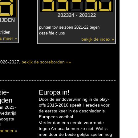
202324 - 202122
IJDEN
punten tov seizoen 2021-22 tegen
rijden
dezelfde clubs
es meer »
bekijk de index »
2026-2027.
bekijk de scoreborden »»
sie-
Europa in!
jden
Door de eindoverwinning in de play-
offs 2015-2016 speelt Heracles voor
in 2023-
de eerste keer in de geschiedenis
edstrijd
Europees voetbal.
 hoogste
Verder dan een eerste voorronde
.
tegen Arouca komen ze niet. Wel is
anneer »
men door de beide gelijke spelen nog