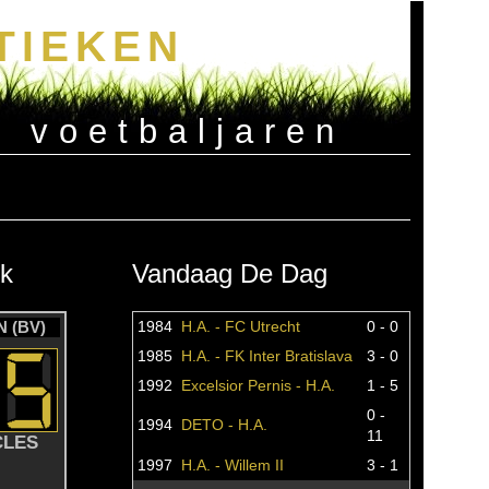
TIEKEN
e voetbaljaren
k
Vandaag De Dag
 (BV)
1984
H.A. - FC Utrecht
0 - 0
1985
H.A. - FK Inter Bratislava
3 - 0
1992
Excelsior Pernis - H.A.
1 - 5
0 -
1994
DETO - H.A.
11
CLES
1997
H.A. - Willem II
3 - 1