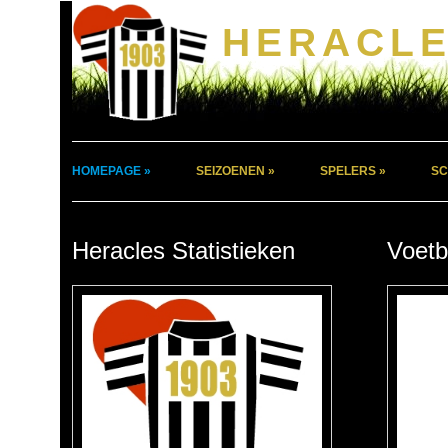
HERACLE
HOMEPAGE »
SEIZOENEN »
SPELERS »
SC
Heracles Statistieken
Voetb