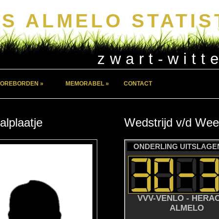
S ALMELO STATIS
zwart-witt
OREBORDEN »
MEMORABEL »
CONTACT
alplaatje
Wedstrijd
v/d
Wee
ONDERLING UITSLAGEN
VVV-VENLO - HERA
ALMELO