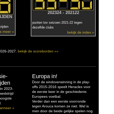
202324 - 202122
IJDEN
punten tov seizoen 2021-22 tegen
rijden
dezelfde clubs
es meer »
bekijk de index »
2026-2027.
bekijk de scoreborden »»
sie-
Europa in!
jden
Door de eindoverwinning in de play-
offs 2015-2016 speelt Heracles voor
in 2023-
de eerste keer in de geschiedenis
edstrijd
Europees voetbal.
 hoogste
Verder dan een eerste voorronde
.
tegen Arouca komen ze niet. Wel is
anneer »
men door de beide gelijke spelen nog