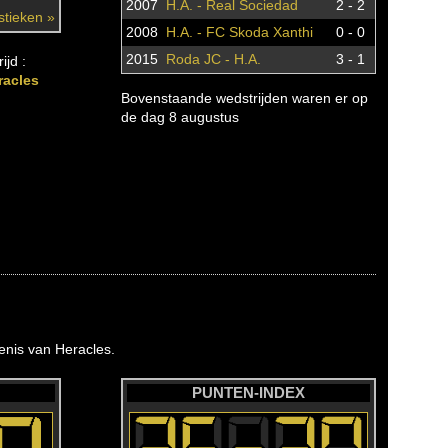
2007
H.A. - Real Sociedad
2 - 2
istieken »
2008
H.A. - FC Skoda Xanthi
0 - 0
2015
Roda JC - H.A.
3 - 1
ijd :
racles
Bovenstaande wedstrijden waren er op
de dag 8 augustus
nis van Heracles.
PUNTEN-INDEX