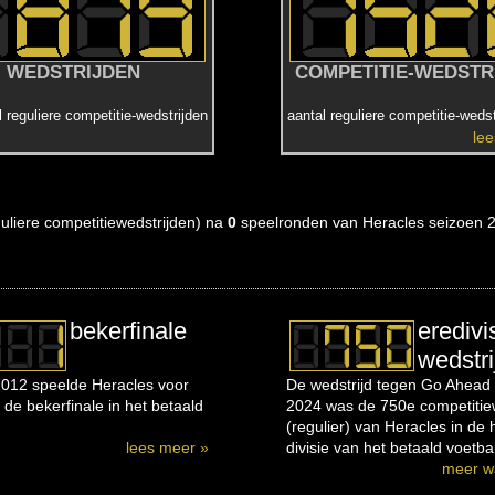
WEDSTRIJDEN
COMPETITIE-WEDSTR
l reguliere competitie-wedstrijden
aantal reguliere competitie-wedst
le
eguliere competitiewedstrijden) na
0
speelronden van Heracles seizoen 
bekerfinale
eredivi
wedstri
012 speelde Heracles voor
De wedstrijd tegen Go Ahead 
 de bekerfinale in het betaald
2024 was de 750e competitiew
(regulier) van Heracles in de
lees meer »
divisie van het betaald voetbal
meer w