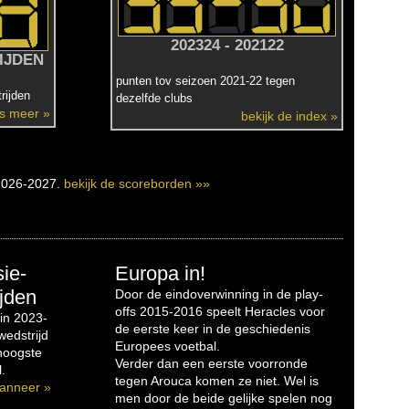
202324 - 202122
IJDEN
punten tov seizoen 2021-22 tegen
rijden
dezelfde clubs
es meer »
bekijk de index »
2026-2027.
bekijk de scoreborden »»
sie-
Europa in!
jden
Door de eindoverwinning in de play-
offs 2015-2016 speelt Heracles voor
in 2023-
de eerste keer in de geschiedenis
edstrijd
Europees voetbal.
 hoogste
Verder dan een eerste voorronde
.
tegen Arouca komen ze niet. Wel is
anneer »
men door de beide gelijke spelen nog