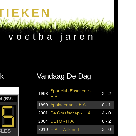
TIEKEN
e voetbaljaren
k
Vandaag De Dag
Sportclub Enschede -
1993
2 - 2
H.A.
 (BV)
1999
Appingedam - H.A.
0 - 1
2001
De Graafschap - H.A.
4 - 0
2004
DETO - H.A.
0 - 2
2010
H.A. - Willem II
3 - 0
CLES