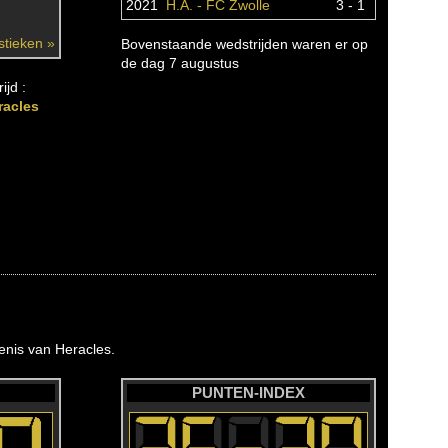
2021
H.A. - FC Zwolle
3 - 1
istieken »
Bovenstaande wedstrijden waren er op
de dag 7 augustus
ijd :
racles
nis van Heracles.
PUNTEN-INDEX