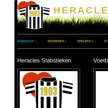
HERACLE
HOMEPAGE »
SEIZOENEN »
SPELERS »
SC
Heracles Statistieken
Voetb