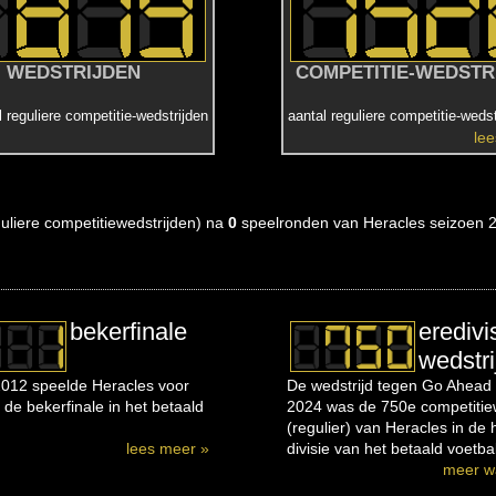
WEDSTRIJDEN
COMPETITIE-WEDSTR
l reguliere competitie-wedstrijden
aantal reguliere competitie-wedst
le
eguliere competitiewedstrijden) na
0
speelronden van Heracles seizoen 
bekerfinale
eredivi
wedstri
012 speelde Heracles voor
De wedstrijd tegen Go Ahead 
 de bekerfinale in het betaald
2024 was de 750e competitiew
(regulier) van Heracles in de
lees meer »
divisie van het betaald voetbal
meer w