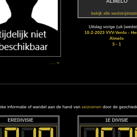
ALMELO
bekijk alle wedstrijdstat
Uitslag vorige (uit-)wedstr
10-2-2023 VVV-Venlo - He
Almelo
3 - 1
..... »
ieke informatie of wandel aan de hand van
seizoenen
door de geschiede
EREDIVISIE
1E DIVISIE