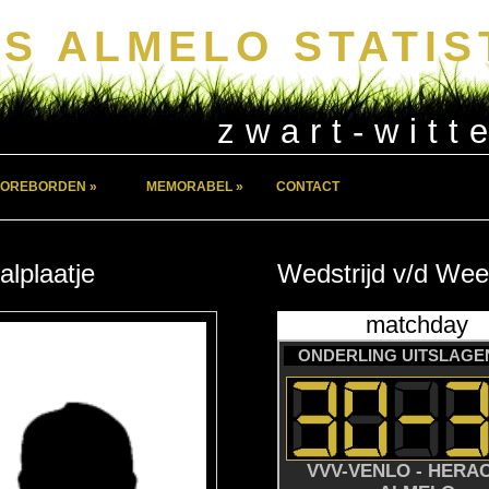
S ALMELO STATIS
zwart-witt
OREBORDEN »
MEMORABEL »
CONTACT
alplaatje
Wedstrijd
v/d
Wee
matchday
ONDERLING UITSLAGEN
VVV-VENLO - HERA