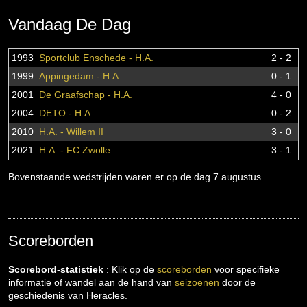
Vandaag De Dag
1993
Sportclub Enschede - H.A.
2 - 2
1999
Appingedam - H.A.
0 - 1
2001
De Graafschap - H.A.
4 - 0
2004
DETO - H.A.
0 - 2
2010
H.A. - Willem II
3 - 0
2021
H.A. - FC Zwolle
3 - 1
Bovenstaande wedstrijden waren er op de dag 7 augustus
Scoreborden
Scorebord-statistiek
: Klik op de
scoreborden
voor specifieke
informatie of wandel aan de hand van
seizoenen
door de
geschiedenis van Heracles.