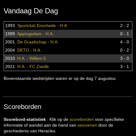
Vandaag De Dag
1993
Sportclub Enschede - H.A.
2 - 2
1999
Appingedam - H.A.
0 - 1
2001
De Graafschap - H.A.
4 - 0
2004
DETO - H.A.
0 - 2
2010
H.A. - Willem II
3 - 0
2021
H.A. - FC Zwolle
3 - 1
Bovenstaande wedstrijden waren er op de dag 7 augustus
Scoreborden
Scorebord-statistiek
: Klik op de
scoreborden
voor specifieke
informatie of wandel aan de hand van
seizoenen
door de
geschiedenis van Heracles.