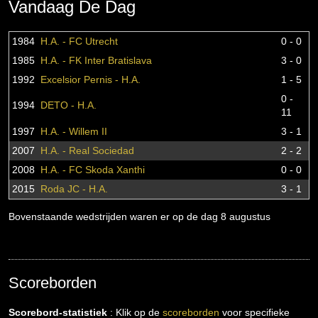
Vandaag De Dag
1984
H.A. - FC Utrecht
0 - 0
1985
H.A. - FK Inter Bratislava
3 - 0
1992
Excelsior Pernis - H.A.
1 - 5
0 -
1994
DETO - H.A.
11
1997
H.A. - Willem II
3 - 1
2007
H.A. - Real Sociedad
2 - 2
2008
H.A. - FC Skoda Xanthi
0 - 0
2015
Roda JC - H.A.
3 - 1
Bovenstaande wedstrijden waren er op de dag 8 augustus
Scoreborden
Scorebord-statistiek
: Klik op de
scoreborden
voor specifieke