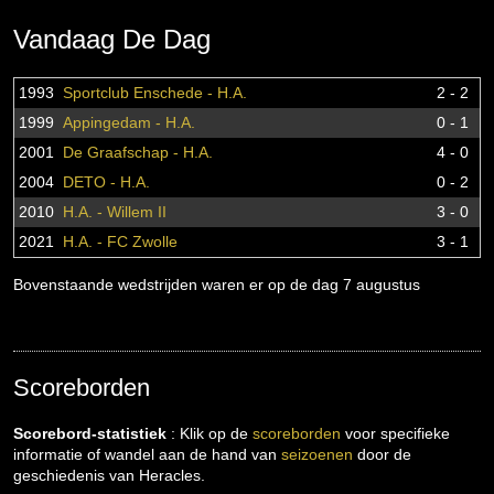
Vandaag De Dag
1993
Sportclub Enschede - H.A.
2 - 2
1999
Appingedam - H.A.
0 - 1
2001
De Graafschap - H.A.
4 - 0
2004
DETO - H.A.
0 - 2
2010
H.A. - Willem II
3 - 0
2021
H.A. - FC Zwolle
3 - 1
Bovenstaande wedstrijden waren er op de dag 7 augustus
Scoreborden
Scorebord-statistiek
: Klik op de
scoreborden
voor specifieke
informatie of wandel aan de hand van
seizoenen
door de
geschiedenis van Heracles.