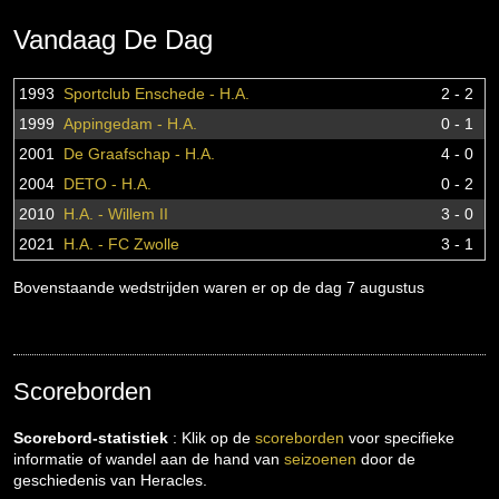
Vandaag De Dag
1993
Sportclub Enschede - H.A.
2 - 2
1999
Appingedam - H.A.
0 - 1
2001
De Graafschap - H.A.
4 - 0
2004
DETO - H.A.
0 - 2
2010
H.A. - Willem II
3 - 0
2021
H.A. - FC Zwolle
3 - 1
Bovenstaande wedstrijden waren er op de dag 7 augustus
Scoreborden
Scorebord-statistiek
: Klik op de
scoreborden
voor specifieke
informatie of wandel aan de hand van
seizoenen
door de
geschiedenis van Heracles.