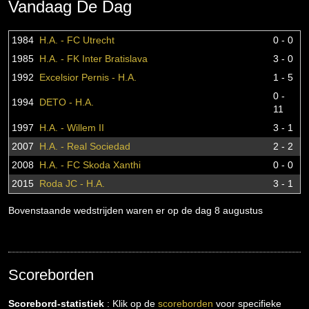
Vandaag De Dag
1984
H.A. - FC Utrecht
0 - 0
1985
H.A. - FK Inter Bratislava
3 - 0
1992
Excelsior Pernis - H.A.
1 - 5
0 -
1994
DETO - H.A.
11
1997
H.A. - Willem II
3 - 1
2007
H.A. - Real Sociedad
2 - 2
2008
H.A. - FC Skoda Xanthi
0 - 0
2015
Roda JC - H.A.
3 - 1
Bovenstaande wedstrijden waren er op de dag 8 augustus
Scoreborden
Scorebord-statistiek
: Klik op de
scoreborden
voor specifieke