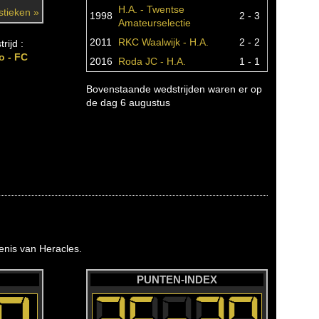
H.A. - Twentse
istieken »
1998
2 - 3
Amateurselectie
2011
RKC Waalwijk - H.A.
2 - 2
rijd :
o - FC
2016
Roda JC - H.A.
1 - 1
Bovenstaande wedstrijden waren er op
de dag 6 augustus
nis van Heracles.
PUNTEN-INDEX