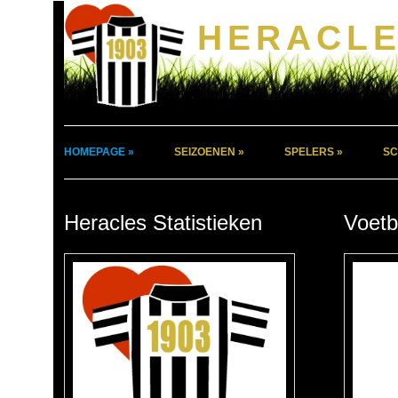
HERACLE
HOMEPAGE »
SEIZOENEN »
SPELERS »
SC
Heracles Statistieken
Voetb