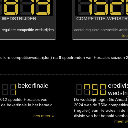
WEDSTRIJDEN
COMPETITIE-WEDSTR
l reguliere competitie-wedstrijden
aantal reguliere competitie-wedst
le
eguliere competitiewedstrijden) na
0
speelronden van Heracles seizoen 
bekerfinale
eredivi
wedstri
012 speelde Heracles voor
De wedstrijd tegen Go Ahead 
 de bekerfinale in het betaald
2024 was de 750e competitiew
(regulier) van Heracles in de
lees meer »
divisie van het betaald voetbal
meer w