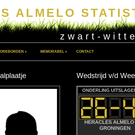
S ALMELO STATIS
zwart-witt
OREBORDEN »
MEMORABEL »
CONTACT
alplaatje
Wedstrijd
v/d
Wee
ONDERLING UITSLAGEN
HERACLES ALMELO 
GRONINGEN