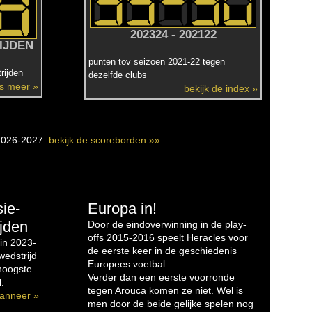
202324 - 202122
IJDEN
punten tov seizoen 2021-22 tegen
rijden
dezelfde clubs
es meer »
bekijk de index »
2026-2027.
bekijk de scoreborden »»
sie-
Europa in!
jden
Door de eindoverwinning in de play-
offs 2015-2016 speelt Heracles voor
in 2023-
de eerste keer in de geschiedenis
edstrijd
Europees voetbal.
 hoogste
Verder dan een eerste voorronde
.
tegen Arouca komen ze niet. Wel is
anneer »
men door de beide gelijke spelen nog