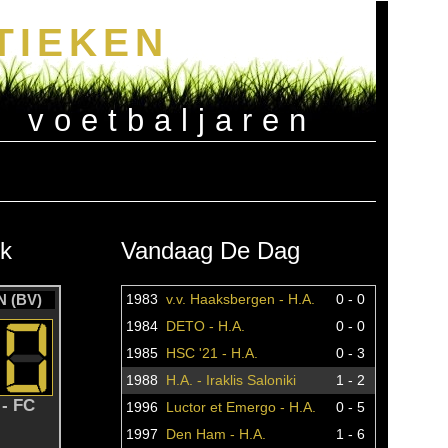
TIEKEN
e voetbaljaren
k
Vandaag De Dag
 (BV)
1983
v.v. Haaksbergen - H.A.
0 - 0
1984
DETO - H.A.
0 - 0
1985
HSC '21 - H.A.
0 - 3
1988
H.A. - Iraklis Saloniki
1 - 2
- FC
1996
Luctor et Emergo - H.A.
0 - 5
1997
Den Ham - H.A.
1 - 6