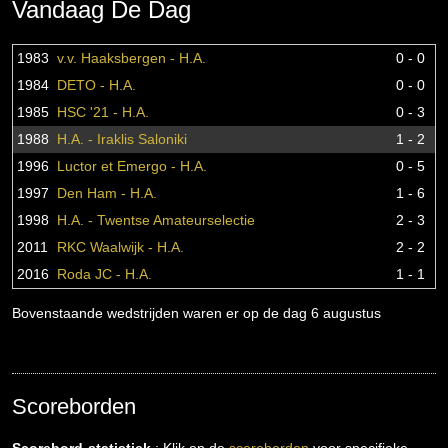
Vandaag De Dag
1983
v.v. Haaksbergen - H.A.
0 - 0
1984
DETO - H.A.
0 - 0
1985
HSC '21 - H.A.
0 - 3
1988
H.A. - Iraklis Saloniki
1 - 2
1996
Luctor et Emergo - H.A.
0 - 5
1997
Den Ham - H.A.
1 - 6
1998
H.A. - Twentse Amateurselectie
2 - 3
2011
RKC Waalwijk - H.A.
2 - 2
2016
Roda JC - H.A.
1 - 1
Bovenstaande wedstrijden waren er op de dag 6 augustus
Scoreborden