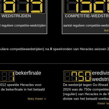
WEDSTRIJDEN
COMPETITIE-WEDSTR
l reguliere competitie-wedstrijden
aantal reguliere competitie-wedst
le
eguliere competitiewedstrijden) na
0
speelronden van Heracles seizoen 
bekerfinale
eredivi
wedstri
012 speelde Heracles voor
De wedstrijd tegen Go Ahead 
 de bekerfinale in het betaald
2024 was de 750e competitiew
(regulier) van Heracles in de
lees meer »
divisie van het betaald voetbal
meer w