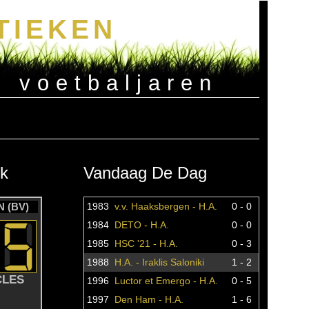
TIEKEN
e voetbaljaren
k
Vandaag De Dag
 (BV)
1983
v.v. Haaksbergen - H.A.
0 - 0
1984
DETO - H.A.
0 - 0
1985
HSC '21 - H.A.
0 - 3
1988
H.A. - Iraklis Saloniki
1 - 2
CLES
1996
Luctor et Emergo - H.A.
0 - 5
1997
Den Ham - H.A.
1 - 6