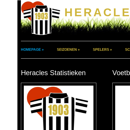
HERACLE
HOMEPAGE »
SEIZOENEN »
SPELERS »
SC
Heracles Statistieken
Voetb