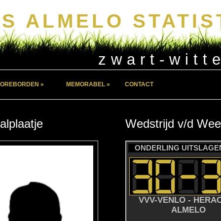
S ALMELO STATIS
zwart-witt
OREBORDEN »
MEMORABEL »
CONTACT
alplaatje
Wedstrijd
v/d
Wee
ONDERLING UITSLAGEN
VVV-VENLO - HERA
ALMELO