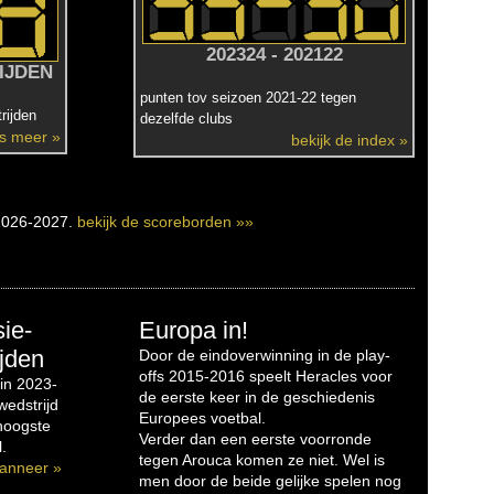
202324 - 202122
IJDEN
punten tov seizoen 2021-22 tegen
rijden
dezelfde clubs
es meer »
bekijk de index »
2026-2027.
bekijk de scoreborden »»
sie-
Europa in!
jden
Door de eindoverwinning in de play-
offs 2015-2016 speelt Heracles voor
in 2023-
de eerste keer in de geschiedenis
edstrijd
Europees voetbal.
 hoogste
Verder dan een eerste voorronde
.
tegen Arouca komen ze niet. Wel is
anneer »
men door de beide gelijke spelen nog