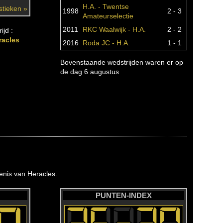
H.A. - Twentse
istieken »
1998
2 - 3
Amateurselectie
2011
RKC Waalwijk - H.A.
2 - 2
ijd :
racles
2016
Roda JC - H.A.
1 - 1
Bovenstaande wedstrijden waren er op
de dag 6 augustus
nis van Heracles.
PUNTEN-INDEX