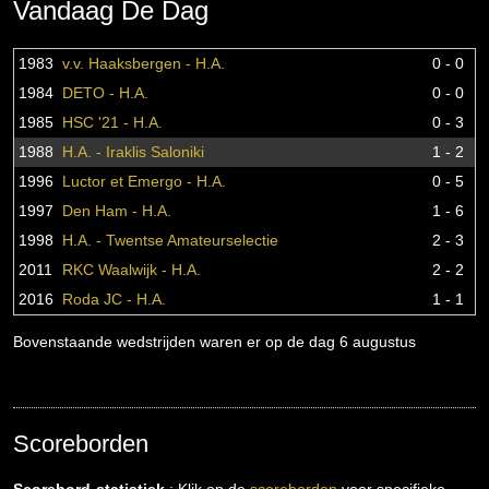
Vandaag De Dag
1983
v.v. Haaksbergen - H.A.
0 - 0
1984
DETO - H.A.
0 - 0
1985
HSC '21 - H.A.
0 - 3
1988
H.A. - Iraklis Saloniki
1 - 2
1996
Luctor et Emergo - H.A.
0 - 5
1997
Den Ham - H.A.
1 - 6
1998
H.A. - Twentse Amateurselectie
2 - 3
2011
RKC Waalwijk - H.A.
2 - 2
2016
Roda JC - H.A.
1 - 1
Bovenstaande wedstrijden waren er op de dag 6 augustus
Scoreborden