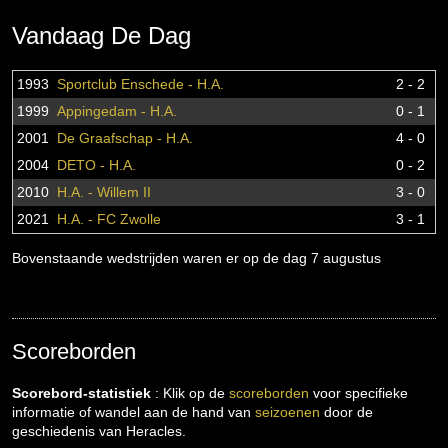
Vandaag De Dag
1993
Sportclub Enschede - H.A.
2 - 2
1999
Appingedam - H.A.
0 - 1
2001
De Graafschap - H.A.
4 - 0
2004
DETO - H.A.
0 - 2
2010
H.A. - Willem II
3 - 0
2021
H.A. - FC Zwolle
3 - 1
Bovenstaande wedstrijden waren er op de dag 7 augustus
Scoreborden
Scorebord-statistiek
: Klik op de
scoreborden
voor specifieke
informatie of wandel aan de hand van
seizoenen
door de
geschiedenis van Heracles.