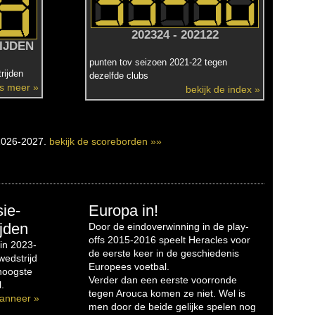
202324 - 202122
IJDEN
punten tov seizoen 2021-22 tegen
rijden
dezelfde clubs
es meer »
bekijk de index »
2026-2027.
bekijk de scoreborden »»
sie-
Europa in!
jden
Door de eindoverwinning in de play-
offs 2015-2016 speelt Heracles voor
in 2023-
de eerste keer in de geschiedenis
edstrijd
Europees voetbal.
 hoogste
Verder dan een eerste voorronde
.
tegen Arouca komen ze niet. Wel is
anneer »
men door de beide gelijke spelen nog