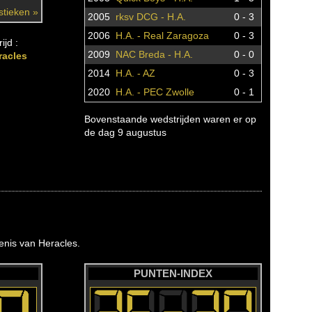
istieken »
2005
rksv DCG - H.A.
0 - 3
2006
H.A. - Real Zaragoza
0 - 3
ijd :
2009
NAC Breda - H.A.
0 - 0
racles
2014
H.A. - AZ
0 - 3
2020
H.A. - PEC Zwolle
0 - 1
Bovenstaande wedstrijden waren er op
de dag 9 augustus
nis van Heracles.
PUNTEN-INDEX