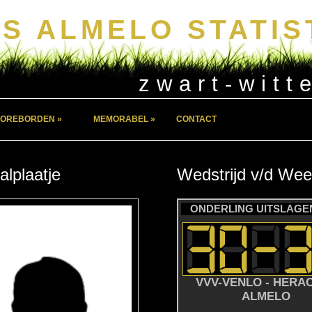
S ALMELO STATIS
zwart-witt
OREBORDEN »
MEMORABEL »
CONTACT
alplaatje
Wedstrijd
v/d
Wee
ONDERLING UITSLAGEN
VVV-VENLO - HERA
ALMELO