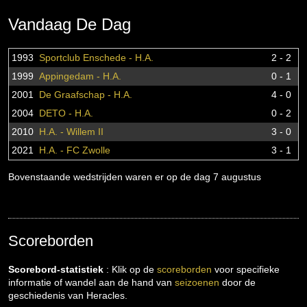
Vandaag De Dag
1993
Sportclub Enschede - H.A.
2 - 2
1999
Appingedam - H.A.
0 - 1
2001
De Graafschap - H.A.
4 - 0
2004
DETO - H.A.
0 - 2
2010
H.A. - Willem II
3 - 0
2021
H.A. - FC Zwolle
3 - 1
Bovenstaande wedstrijden waren er op de dag 7 augustus
Scoreborden
Scorebord-statistiek
: Klik op de
scoreborden
voor specifieke
informatie of wandel aan de hand van
seizoenen
door de
geschiedenis van Heracles.