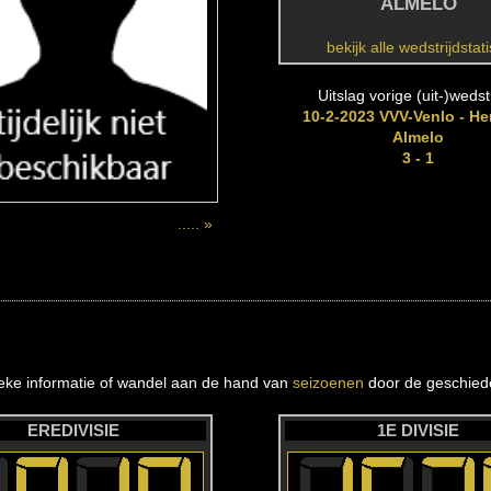
ALMELO
bekijk alle wedstrijdstat
Uitslag vorige (uit-)wedstr
10-2-2023 VVV-Venlo - He
Almelo
3 - 1
..... »
ieke informatie of wandel aan de hand van
seizoenen
door de geschiede
EREDIVISIE
1E DIVISIE