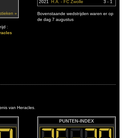
2021
H.A. - FC Zwolle
3 - 1
istieken »
Bovenstaande wedstrijden waren er op
de dag 7 augustus
ijd :
racles
nis van Heracles.
PUNTEN-INDEX