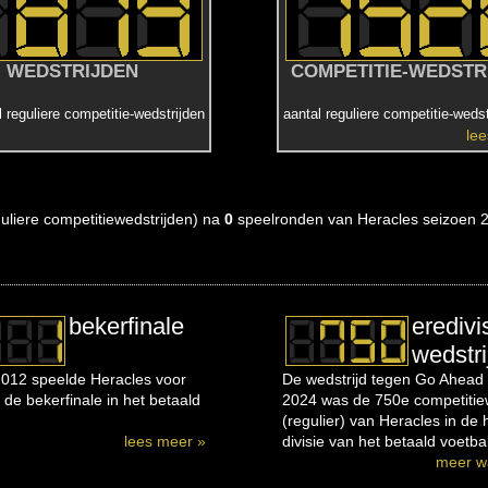
WEDSTRIJDEN
COMPETITIE-WEDSTR
l reguliere competitie-wedstrijden
aantal reguliere competitie-wedst
le
eguliere competitiewedstrijden) na
0
speelronden van Heracles seizoen 
bekerfinale
eredivi
wedstri
012 speelde Heracles voor
De wedstrijd tegen Go Ahead 
 de bekerfinale in het betaald
2024 was de 750e competitiew
(regulier) van Heracles in de
lees meer »
divisie van het betaald voetbal
meer w