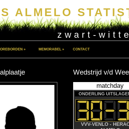
S ALMELO STATIS
zwart-witt
OREBORDEN »
MEMORABEL »
CONTACT
alplaatje
Wedstrijd
v/d
Wee
matchday
ONDERLING UITSLAGEN
VVV-VENLO - HERA