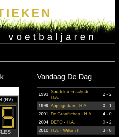
TIEKEN
e voetbaljaren
k
Vandaag De Dag
Sportclub Enschede -
1993
2 - 2
H.A.
 (BV)
1999
Appingedam - H.A.
0 - 1
2001
De Graafschap - H.A.
4 - 0
2004
DETO - H.A.
0 - 2
2010
H.A. - Willem II
3 - 0
CLES