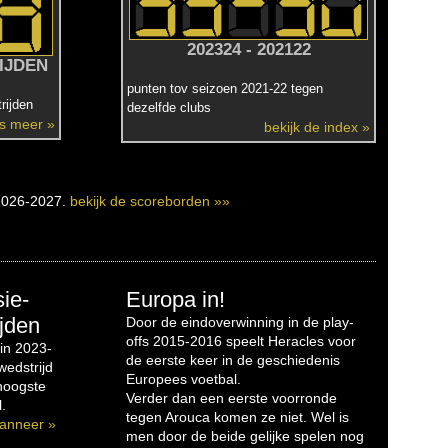
202324 - 202122
IJDEN
punten tov seizoen 2021-22 tegen
rijden
dezelfde clubs
es meer »
bekijk de index »
2026-2027.
bekijk de scoreborden »»
sie-
Europa in!
jden
Door de eindoverwinning in de play-
offs 2015-2016 speelt Heracles voor
in 2023-
de eerste keer in de geschiedenis
edstrijd
Europees voetbal.
 hoogste
Verder dan een eerste voorronde
.
tegen Arouca komen ze niet. Wel is
anneer »
men door de beide gelijke spelen nog