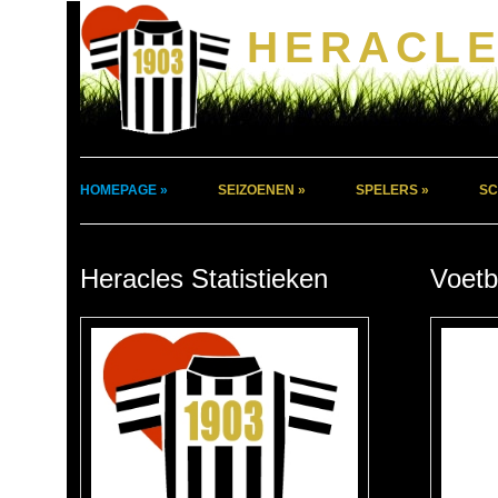
HERACLE
HOMEPAGE »
SEIZOENEN »
SPELERS »
SC
Heracles Statistieken
Voetb