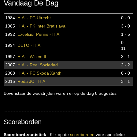
Vandaag De Dag
1984
H.A. - FC Utrecht
0 - 0
1985
H.A. - FK Inter Bratislava
3 - 0
1992
Excelsior Pernis - H.A.
1 - 5
0 -
1994
DETO - H.A.
11
1997
H.A. - Willem II
3 - 1
2007
H.A. - Real Sociedad
2 - 2
2008
H.A. - FC Skoda Xanthi
0 - 0
2015
Roda JC - H.A.
3 - 1
Bovenstaande wedstrijden waren er op de dag 8 augustus
Scoreborden
Scorebord-statistiek
: Klik op de
scoreborden
voor specifieke