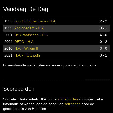
Vandaag De Dag
1993
Sportclub Enschede - H.A.
2 - 2
1999
Appingedam - H.A.
0 - 1
2001
De Graafschap - H.A.
4 - 0
2004
DETO - H.A.
0 - 2
2010
H.A. - Willem II
3 - 0
2021
H.A. - FC Zwolle
3 - 1
Bovenstaande wedstrijden waren er op de dag 7 augustus
Scoreborden
Scorebord-statistiek
: Klik op de
scoreborden
voor specifieke
informatie of wandel aan de hand van
seizoenen
door de
geschiedenis van Heracles.