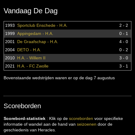
Vandaag De Dag
1993
Sportclub Enschede - H.A.
2 - 2
1999
Appingedam - H.A.
0 - 1
2001
De Graafschap - H.A.
4 - 0
2004
DETO - H.A.
0 - 2
2010
H.A. - Willem II
3 - 0
2021
H.A. - FC Zwolle
3 - 1
Bovenstaande wedstrijden waren er op de dag 7 augustus
Scoreborden
Scorebord-statistiek
: Klik op de
scoreborden
voor specifieke
informatie of wandel aan de hand van
seizoenen
door de
geschiedenis van Heracles.