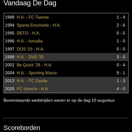
Vandaag De Dag
1988
H.A. - FC Twente
1 - 4
1994
Sparta Enschede - H.A.
2 - 6
1995
DETO - H.A.
0 - 5
1996
H.A. - Ismailia
1 - 0
1997
DOS '19 - H.A.
0 - 0
1999
H.A. - DVS '33
3 - 0
2002
Be Quick '28 - H.A.
0 - 4
2004
H.A. - Sporting Maroc
9 - 1
2013
H.A. - FC Zwolle
1 - 3
2025
FC Utrecht - H.A.
4 - 0
Bovenstaande wedstrijden waren er op de dag 10 augustus
Scoreborden