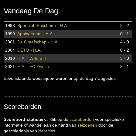
Vandaag De Dag
1993
Sportclub Enschede - H.A.
2 - 2
1999
Appingedam - H.A.
0 - 1
2001
De Graafschap - H.A.
4 - 0
2004
DETO - H.A.
0 - 2
2010
H.A. - Willem II
3 - 0
2021
H.A. - FC Zwolle
3 - 1
Bovenstaande wedstrijden waren er op de dag 7 augustus
Scoreborden
Scorebord-statistiek
: Klik op de
scoreborden
voor specifieke
informatie of wandel aan de hand van
seizoenen
door de
geschiedenis van Heracles.